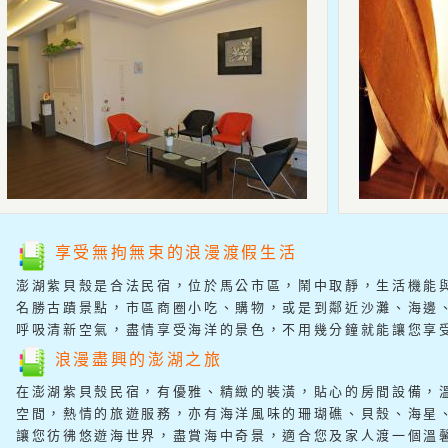
享受無拘無束的浪漫渡假生活
澎湖紫貝殼是合法民宿，位於馬公市區，鬧中取靜，生活機能
名勝古蹟景點，市區商圈小吃、購物，或是到鄰近沙灘、海邊
呼吸清新空氣，盡情享受海洋的景色，不用幾分鐘就能讓您享
浪漫盡興的澎湖之旅
在澎湖紫貝殼民宿，有優雅、精緻的裝潢，貼心的房間設備，
空間，熱情的旅遊服務，亦有海洋風味的珊瑚礁、貝殼、海星
讓您彷彿悠遊海世界，盡賞海中奇景，適合您及家人渡一個溫