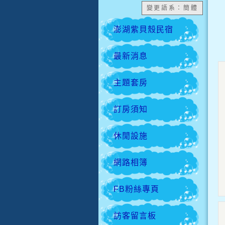
變更語系：簡體
澎湖紫貝殼民宿
最新消息
主題套房
訂房須知
休閒設施
網路相簿
FB粉絲專頁
訪客留言板