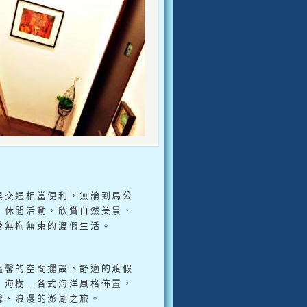
與交通相當便利，無論到馬公
、休閒活動，欣賞自然美景，
受無拘無束的渡假生活。
溫馨的空間擺設，舒適的渡假
、海樹…各式海洋風格佈置，
馨、浪漫的澎湖之旅。