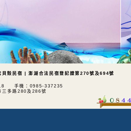
紫貝殼民宿 | 澎湖合法民宿登記證第270號及694號
218 手機：0985-337235
三多路280及286號