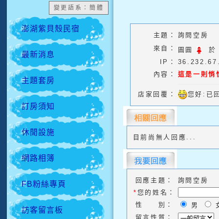
變更語系：簡體
澎湖紫貝殼民宿
主題：
詢問空房
來自：
圓圓
於
最新消息
IP：
36.232.67
內容：
這是一則悄悄
主題套房
店家回覆：
您好:已
訂房須知
休閒設施
目前尚無人回應...
網路相簿
回應主題：
詢問空房
FB粉絲專頁
*
您的姓名：
性 別：
男
訪客留言板
留言性質：