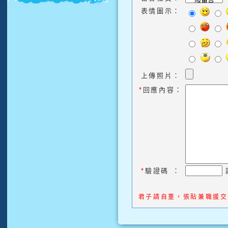
表情圖示：
上傳照片：
*
回應內容：
*
驗證碼
：
君子請自重，張貼兼職援交