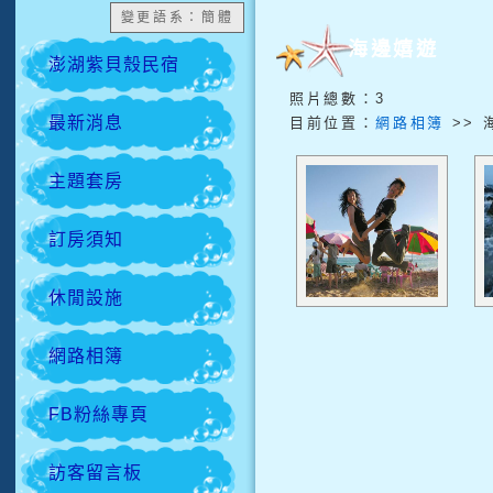
變更語系：簡體
海邊嬉遊
澎湖紫貝殼民宿
照片總數：3
最新消息
目前位置：
網路相簿
>> 
主題套房
訂房須知
休閒設施
網路相簿
FB粉絲專頁
訪客留言板