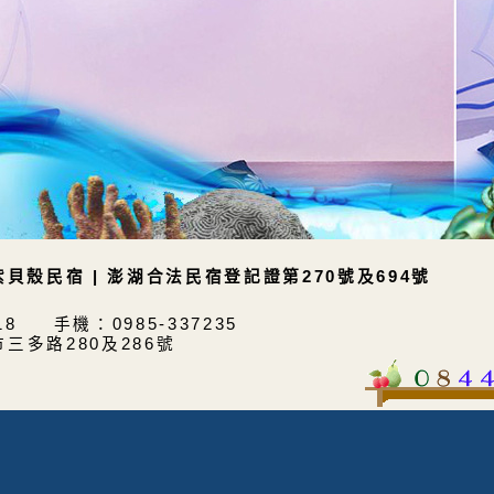
紫貝殼民宿 | 澎湖合法民宿登記證第270號及694號
218 手機：0985-337235
三多路280及286號